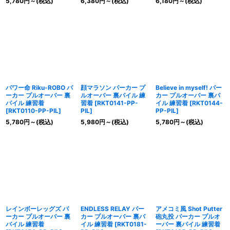
5,780
円
～
(税込)
6,380
円
～
(税込)
6,180
円
～
(税込)
パワー命 Riku-ROBO パ
顔マラソン パーカー プ
Believe in myself! パー
ーカー プルオーバー 裏
ルオーバー 裏パイル 練
カー プルオーバー 裏パ
パイル 練習着
習着
[
RKT0141-PP-
イル 練習着
[
RKT0144-
[
RKT0110-PP-PIL
]
PIL
]
PP-PIL
]
5,780
円
～
(税込)
5,980
円
～
(税込)
5,780
円
～
(税込)
レインボーレッグズ パ
ENDLESS RELAY パー
アメコミ風 Shot Putter
ーカー プルオーバー 裏
カー プルオーバー 裏パ
砲丸投 パーカー プルオ
パイル 練習着
イル 練習着
[
RKT0181-
ーバー 裏パイル 練習着