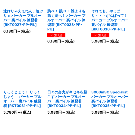
速けりゃええねん、速け
跳べ！ 跳べ！ 誰よりも
それでも、やっぱ
りゃ パーカー プルオー
高く跳べ！ パーカー プ
り・・・がんばって！
バー 裏パイル 練習着
ルオーバー 裏パイル 練
パーカー プルオーバー
[
RKT0027-PP-PIL
]
習着
[
RKT0028-PP-
裏パイル 練習着
PIL
]
[
RKT0030-PP-PIL
]
6,180
円
～
(税込)
6,180
円
～
(税込)
5,980
円
～
(税込)
りっくじょう！ りっく
日々の努力がキセキを起
3000mSC Specialist
じょう！ パーカー プル
こす パーカー プルオー
パーカー プルオーバー
オーバー 裏パイル 練習
バー 裏パイル 練習着
裏パイル 練習着
着
[
RKT0031-PP-PIL
]
[
RKT0034-PP-PIL
]
[
RKT0035-PP-PIL
]
5,780
円
～
(税込)
5,980
円
～
(税込)
5,980
円
～
(税込)