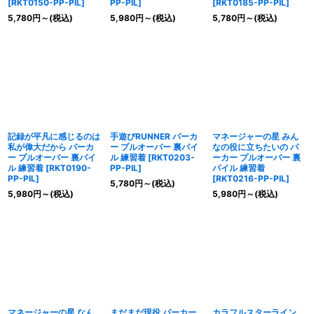
[
RKT0150-PP-PIL
]
PP-PIL
]
[
RKT0185-PP-PIL
]
5,780
円
～
(税込)
5,980
円
～
(税込)
5,780
円
～
(税込)
記録が平凡に感じるのは
手遊びRUNNER パーカ
マネージャーの星 みん
私が偉大だから パーカ
ー プルオーバー 裏パイ
なの役に立ちたいの パ
ー プルオーバー 裏パイ
ル 練習着
[
RKT0203-
ーカー プルオーバー 裏
ル 練習着
[
RKT0190-
PP-PIL
]
パイル 練習着
PP-PIL
]
[
RKT0216-PP-PIL
]
5,780
円
～
(税込)
5,980
円
～
(税込)
5,980
円
～
(税込)
マネージャーの星 なん
まだまだ現役 パーカー
カラフルスターライン