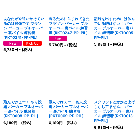
あなたが今追いかけてい
走るために生まれてきた
記録を出すためには休ん
るのは残像です マラソ
マラソン パーカー プル
でいる暇はない！ パー
ン パーカー プルオーバ
オーバー 裏パイル 練習
カー プルオーバー 裏パ
ー 裏パイル 練習着
着
[
RKT0247-PP-PIL
]
イル 練習着
[
RKT0005-
[
RKT0241-PP-PIL
]
PP-PIL
]
5,980
円
～
(税込)
5,780
円
～
(税込)
5,780
円
～
(税込)
飛んでけぇー！ やり投
飛んでけぇー！ 砲丸投
スクワットとかかと上げ
編 パーカー プルオーバ
編 パーカー プルオーバ
しかしてません。 パー
ー 裏パイル 練習着
ー 裏パイル 練習着
カー プルオーバー 裏パ
[
RKT0008-PP-PIL
]
[
RKT0009-PP-PIL
]
イル 練習着
[
RKT0013-
PP-PIL
]
6,180
円
～
(税込)
6,180
円
～
(税込)
5,980
円
～
(税込)