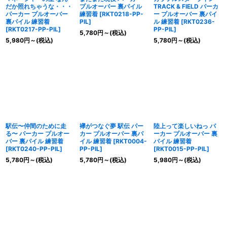
だか照れちゃうな・・・
プルオーバー 裏パイル
TRACK & FIELD パーカ
パーカー プルオーバー
練習着
[
RKT0218-PP-
ー プルオーバー 裏パイ
裏パイル 練習着
PIL
]
ル 練習着
[
RKT0236-
[
RKT0217-PP-PIL
]
PP-PIL
]
5,780
円
～
(税込)
5,980
円
～
(税込)
5,780
円
～
(税込)
駅伝〜仲間のために走
襷がつなぐ夢 駅伝 パー
陸上って楽しいねっ パ
る〜 パーカー プルオー
カー プルオーバー 裏パ
ーカー プルオーバー 裏
バー 裏パイル 練習着
イル 練習着
[
RKT0004-
パイル 練習着
[
RKT0240-PP-PIL
]
PP-PIL
]
[
RKT0015-PP-PIL
]
5,780
円
～
(税込)
5,780
円
～
(税込)
5,980
円
～
(税込)