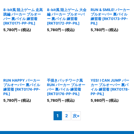
8-bit風 陸上ゲーム 走高
8-bit風 陸上ゲーム 大会
RUN & SMILE! パーカー
跳編 パーカー プルオー
編 パーカー プルオーバ
プルオーバー 裏パイル
バー 裏パイル 練習着
ー 裏パイル 練習着
練習着
[
RKT0173-PP-
[
RKT0171-PP-PIL
]
[
RKT0172-PP-PIL
]
PIL
]
5,780
円
～
(税込)
5,780
円
～
(税込)
5,780
円
～
(税込)
RUN HAPPY パーカー
手描きパッチワーク風
YES! I CAN JUMP パー
プルオーバー 裏パイル
RUN パーカー プルオー
カー プルオーバー 裏パ
練習着
[
RKT0174-PP-
バー 裏パイル 練習着
イル 練習着
[
RKT0178-
PIL
]
[
RKT0176-PP-PIL
]
PP-PIL
]
5,780
円
～
(税込)
5,780
円
～
(税込)
5,980
円
～
(税込)
1
2
次
»