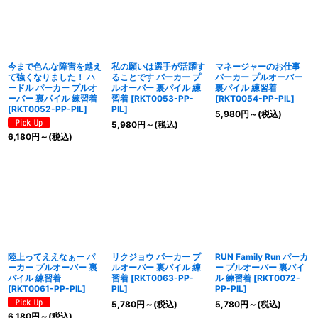
今まで色んな障害を越え
私の願いは選手が活躍す
マネージャーのお仕事
て強くなりました！ ハ
ることです パーカー プ
パーカー プルオーバー
ードル パーカー プルオ
ルオーバー 裏パイル 練
裏パイル 練習着
ーバー 裏パイル 練習着
習着
[
RKT0053-PP-
[
RKT0054-PP-PIL
]
[
RKT0052-PP-PIL
]
PIL
]
5,980
円
～
(税込)
5,980
円
～
(税込)
6,180
円
～
(税込)
陸上ってええなぁー パ
リクジョウ パーカー プ
RUN Family Run パーカ
ーカー プルオーバー 裏
ルオーバー 裏パイル 練
ー プルオーバー 裏パイ
パイル 練習着
習着
[
RKT0063-PP-
ル 練習着
[
RKT0072-
[
RKT0061-PP-PIL
]
PIL
]
PP-PIL
]
5,780
円
～
(税込)
5,780
円
～
(税込)
6,180
円
～
(税込)