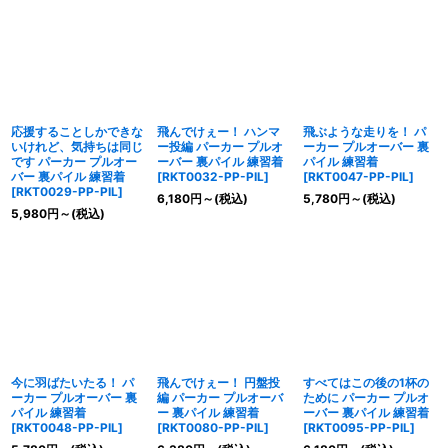
応援することしかできな
飛んでけぇー！ ハンマ
飛ぶような走りを！ パ
いけれど、気持ちは同じ
ー投編 パーカー プルオ
ーカー プルオーバー 裏
です パーカー プルオー
ーバー 裏パイル 練習着
パイル 練習着
バー 裏パイル 練習着
[
RKT0032-PP-PIL
]
[
RKT0047-PP-PIL
]
[
RKT0029-PP-PIL
]
6,180
円
～
(税込)
5,780
円
～
(税込)
5,980
円
～
(税込)
今に羽ばたいたる！ パ
飛んでけぇー！ 円盤投
すべてはこの後の1杯の
ーカー プルオーバー 裏
編 パーカー プルオーバ
ために パーカー プルオ
パイル 練習着
ー 裏パイル 練習着
ーバー 裏パイル 練習着
[
RKT0048-PP-PIL
]
[
RKT0080-PP-PIL
]
[
RKT0095-PP-PIL
]