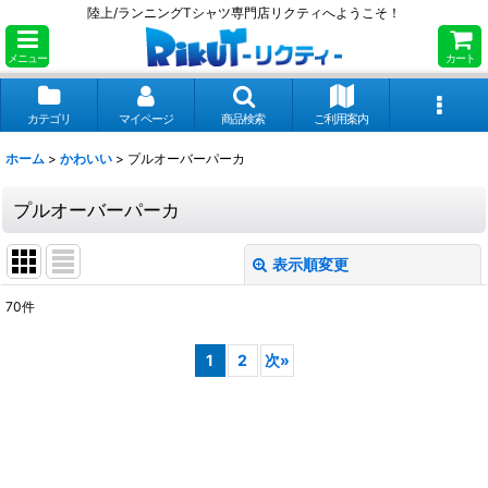
陸上/ランニングTシャツ専門店リクティへようこそ！
メニュー
カート
カテゴリ
マイページ
商品検索
ご利用案内
ホーム
>
かわいい
>
プルオーバーパーカ
プルオーバーパーカ
表示順変更
閉じる
70
件
表示数
:
1
2
次
»
並び順
:
絞り込む