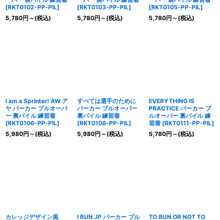
[
RKT0102-PP-PIL
]
[
RKT0103-PP-PIL
]
[
RKT0105-PP-PIL
]
5,780
円
～
(税込)
5,780
円
～
(税込)
5,780
円
～
(税込)
I am a Sprinter! AW ア
すべては選手のために
EVERYTHING IS
ヤ パーカー プルオーバ
パーカー プルオーバー
PRACTICE パーカー プ
ー 裏パイル 練習着
裏パイル 練習着
ルオーバー 裏パイル 練
[
RKT0106-PP-PIL
]
[
RKT0108-PP-PIL
]
習着
[
RKT0111-PP-PIL
]
5,980
円
～
(税込)
5,980
円
～
(税込)
5,780
円
～
(税込)
カレッジデザイン風
I RUN JP パーカー プル
TO RUN OR NOT TO