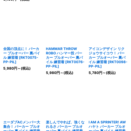
全国の頂点に！ パーカ
HAMMAR THROW
アイコンデザイン リク
ー プルオーバー 裏パイ
ROBO ハンマー投 パー
ジョウサイコウ！ パー
ル 練習着
[
RKT0075-
カー プルオーバー 裏パ
カー プルオーバー 裏パ
PP-PIL
]
イル 練習着
[
RKT0076-
イル 練習着
[
RKT0098-
PP-PIL
]
PP-PIL
]
5,980
円
～
(税込)
5,980
円
～
(税込)
5,780
円
～
(税込)
エーダブACメンバー大
楽しんでやれば、強くな
I AM A SPRINTER! AW
集合！ パーカー プルオ
れるさ パーカー プルオ
ハヤト パーカー プルオ
ーバー 裏パイル 練習着
ーバー 裏パイル 練習着
ーバー 裏パイル 練習着