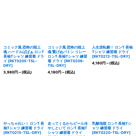
コミック風 恐怖の陸上
コミック風 恐怖の陸上
人生逆転劇！ ロンT 長袖
魂 ハードルばばぁ ロンT
魂 繋げぬバトン リレー
Tシャツ 練習着 ドライ
長袖Tシャツ 練習着 ドラ
ロンT 長袖Tシャツ 練習
[
RKT0212-TSL-DRY
]
イ
[
RKT0205-TSL-
着 ドライ
[
RKT0206-
4,180
円
～
(税込)
DRY
]
TSL-DRY
]
3,980
円
～
(税込)
4,180
円
～
(税込)
やっちゃれい！ ロンT 長
走ってくるからビール冷
乳酸地獄 ロンT 長袖Tシ
袖Tシャツ 練習着 ドライ
やしといて ロンT 長袖T
ャツ 練習着 ドライ
[
RKT0215-TSL-DRY
]
シャツ 練習着 ドライ
[
RKT0220-TSL-DRY
]