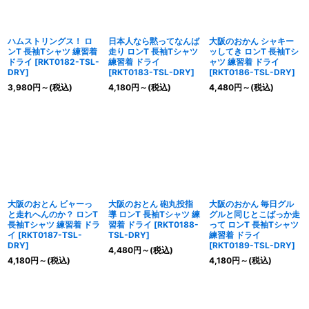
ハムストリングス！ ロ
日本人なら黙ってなんば
大阪のおかん シャキー
ンT 長袖Tシャツ 練習着
走り ロンT 長袖Tシャツ
ッしてき ロンT 長袖Tシ
ドライ
[
RKT0182-TSL-
練習着 ドライ
ャツ 練習着 ドライ
DRY
]
[
RKT0183-TSL-DRY
]
[
RKT0186-TSL-DRY
]
3,980
円
～
(税込)
4,180
円
～
(税込)
4,480
円
～
(税込)
大阪のおとん ビャーっ
大阪のおとん 砲丸投指
大阪のおかん 毎日グル
と走れへんのか？ ロンT
導 ロンT 長袖Tシャツ 練
グルと同じとこばっか走
長袖Tシャツ 練習着 ドラ
習着 ドライ
[
RKT0188-
って ロンT 長袖Tシャツ
イ
[
RKT0187-TSL-
TSL-DRY
]
練習着 ドライ
DRY
]
[
RKT0189-TSL-DRY
]
4,480
円
～
(税込)
4,180
円
～
(税込)
4,180
円
～
(税込)