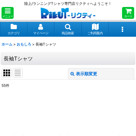
陸上/ランニングTシャツ専門店リクティへようこそ！
メニュー
カート
カテゴリ
マイページ
商品検索
ご利用案内
ホーム
>
おもしろ
>
長袖Tシャツ
長袖Tシャツ
表示順変更
閉じる
55
件
表示数
:
並び順
:
絞り込む