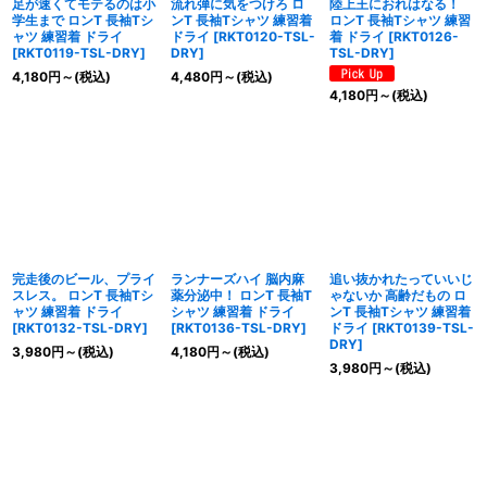
足が速くてモテるのは小
流れ弾に気をつけろ ロ
陸上王におれはなる！
学生まで ロンT 長袖Tシ
ンT 長袖Tシャツ 練習着
ロンT 長袖Tシャツ 練習
ャツ 練習着 ドライ
ドライ
[
RKT0120-TSL-
着 ドライ
[
RKT0126-
[
RKT0119-TSL-DRY
]
DRY
]
TSL-DRY
]
4,180
円
～
(税込)
4,480
円
～
(税込)
4,180
円
～
(税込)
完走後のビール、プライ
ランナーズハイ 脳内麻
追い抜かれたっていいじ
スレス。 ロンT 長袖Tシ
薬分泌中！ ロンT 長袖T
ゃないか 高齢だもの ロ
ャツ 練習着 ドライ
シャツ 練習着 ドライ
ンT 長袖Tシャツ 練習着
[
RKT0132-TSL-DRY
]
[
RKT0136-TSL-DRY
]
ドライ
[
RKT0139-TSL-
DRY
]
3,980
円
～
(税込)
4,180
円
～
(税込)
3,980
円
～
(税込)