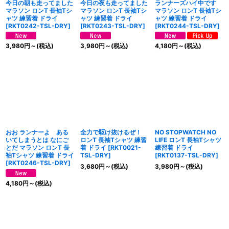
今日の朝も走ってました
今日の夜も走ってました
ランナーズハイ中です
マラソン ロンT 長袖Tシ
マラソン ロンT 長袖Tシ
マラソン ロンT 長袖Tシ
ャツ 練習着 ドライ
ャツ 練習着 ドライ
ャツ 練習着 ドライ
[
RKT0242-TSL-DRY
]
[
RKT0243-TSL-DRY
]
[
RKT0244-TSL-DRY
]
3,980
円
～
(税込)
3,980
円
～
(税込)
4,180
円
～
(税込)
おお ランナーよ ある
全力で駆け抜けるぜ！
NO STOPWATCH NO
いてしまうとは なにご
ロンT 長袖Tシャツ 練習
LIFE ロンT 長袖Tシャツ
とだ マラソン ロンT 長
着 ドライ
[
RKT0021-
練習着 ドライ
袖Tシャツ 練習着 ドライ
TSL-DRY
]
[
RKT0137-TSL-DRY
]
[
RKT0246-TSL-DRY
]
3,680
円
～
(税込)
3,980
円
～
(税込)
4,180
円
～
(税込)