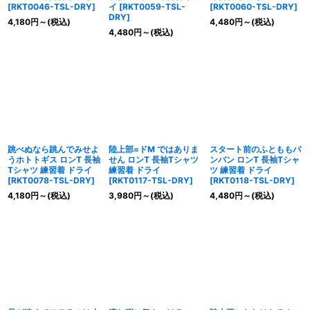
[
RKT0046-TSL-DRY
]
イ
[
RKT0059-TSL-
[
RKT0060-TSL-DRY
]
DRY
]
4,180
円
～
(税込)
4,480
円
～
(税込)
4,480
円
～
(税込)
跳べぬなら跳んでみせよ
陸上部=ドM ではありま
スタート前のふとももバ
うホトトギス ロンT 長袖
せん ロンT 長袖Tシャツ
ンバン ロンT 長袖Tシャ
Tシャツ 練習着 ドライ
練習着 ドライ
ツ 練習着 ドライ
[
RKT0078-TSL-DRY
]
[
RKT0117-TSL-DRY
]
[
RKT0118-TSL-DRY
]
4,180
円
～
(税込)
3,980
円
～
(税込)
4,480
円
～
(税込)