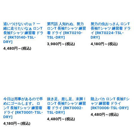
追いつけないのぉ？ 一
第弐話 人知れぬ、努力
努力の虫おっさん ロンT
緒に走りたいなぁ ロンT
ロンT 長袖Tシャツ 練習
長袖Tシャツ 練習着 ドラ
長袖Tシャツ 練習着 ドラ
着 ドライ
[
RKT0210-
イ
[
RKT0224-TSL-
イ
[
RKT0140-TSL-
TSL-DRY
]
DRY
]
DRY
]
3,980
円
～
(税込)
4,180
円
～
(税込)
4,480
円
～
(税込)
今日は用事があるので早
抜き足、差し足、末脚！
陸上バカ ロンT 長袖Tシ
めにゴールします。 ロ
ロンT 長袖Tシャツ 練習
ャツ 練習着 ドライ
ンT 長袖Tシャツ 練習着
着 ドライ
[
RKT0002-
[
RKT0006-TSL-DRY
]
ドライ
[
RKT0001-TSL-
TSL-DRY
]
4,480
円
～
(税込)
DRY
]
4,480
円
～
(税込)
4,180
円
～
(税込)