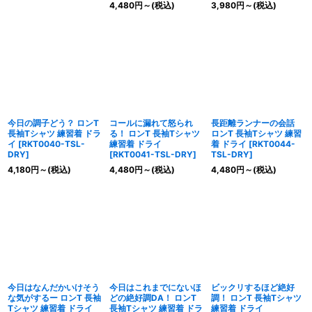
4,480
円
～
(税込)
3,980
円
～
(税込)
今日の調子どう？ ロンT
コールに漏れて怒られ
長距離ランナーの会話
長袖Tシャツ 練習着 ドラ
る！ ロンT 長袖Tシャツ
ロンT 長袖Tシャツ 練習
イ
[
RKT0040-TSL-
練習着 ドライ
着 ドライ
[
RKT0044-
DRY
]
[
RKT0041-TSL-DRY
]
TSL-DRY
]
4,180
円
～
(税込)
4,480
円
～
(税込)
4,480
円
～
(税込)
今日はなんだかいけそう
今日はこれまでにないほ
ビックリするほど絶好
な気がするー ロンT 長袖
どの絶好調DA！ ロンT
調！ ロンT 長袖Tシャツ
Tシャツ 練習着 ドライ
長袖Tシャツ 練習着 ドラ
練習着 ドライ