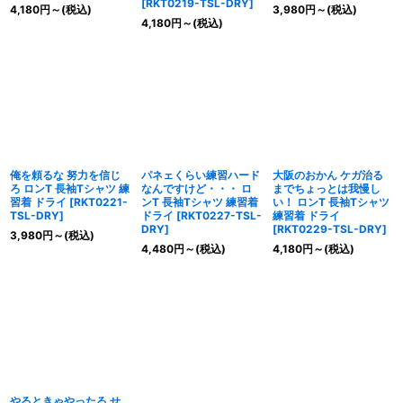
[
RKT0219-TSL-DRY
]
4,180
円
～
(税込)
3,980
円
～
(税込)
4,180
円
～
(税込)
俺を頼るな 努力を信じ
パネェくらい練習ハード
大阪のおかん ケガ治る
ろ ロンT 長袖Tシャツ 練
なんですけど・・・ ロ
までちょっとは我慢し
習着 ドライ
[
RKT0221-
ンT 長袖Tシャツ 練習着
い！ ロンT 長袖Tシャツ
TSL-DRY
]
ドライ
[
RKT0227-TSL-
練習着 ドライ
DRY
]
[
RKT0229-TSL-DRY
]
3,980
円
～
(税込)
4,480
円
～
(税込)
4,180
円
～
(税込)
やるときゃやったる せ