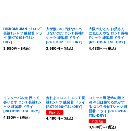
HIKKOMI JIANっ! ロンT
力が無いのではない 出
大阪のおとん お父さん
長袖Tシャツ 練習着 ドラ
せないのだ ロンT 長袖T
に似たんやな ロンT 長袖
イ
[
RKT0191-TSL-
シャツ 練習着 ドライ
Tシャツ 練習着 ドライ
DRY
]
[
RKT0192-TSL-DRY
]
[
RKT0194-TSL-DRY
]
3,980
円
～
(税込)
3,980
円
～
(税込)
4,480
円
～
(税込)
インターバル走 行って
走れよメロス！ ロンT 長
コミック風 恐怖の陸上
参ります ロンT 長袖Tシ
袖Tシャツ 練習着 ドライ
魂 今日は勝てる気がす
ャツ 練習着 ドライ
[
RKT0196-TSL-DRY
]
る ロンT 長袖Tシャツ 練
[
RKT0195-TSL-DRY
]
習着 ドライ
[
RKT0204-
TSL-DRY
]
4,180
円
～
(税込)
4,480
円
～
(税込)
3,980
円
～
(税込)