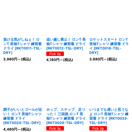
負ける気がしねぇ！ ロ
追い越し禁止！ ロンT 長
ロケットスタート ロンT
ンT 長袖Tシャツ 練習着
袖Tシャツ 練習着 ドライ
長袖Tシャツ 練習着 ドラ
ドライ
[
RKT0011-TSL-
[
RKT0012-TSL-DRY
]
イ
[
RKT0018-TSL-
DRY
]
DRY
]
3,980
円
～
(税込)
3,680
円
～
(税込)
4,180
円
～
(税込)
調子がいいとゴールが近
ホップ、ステップ、足つ
いつまでも遅いと思うな
い！ ロンT 長袖Tシャツ
った！ 三段跳 ロンT 長
よ ロンT 長袖Tシャツ 練
練習着 ドライ
袖Tシャツ 練習着 ドライ
習着 ドライ
[
RKT0033-
[
RKT0020-TSL-DRY
]
[
RKT0026-TSL-DRY
]
TSL-DRY
]
4,480
円
～
(税込)