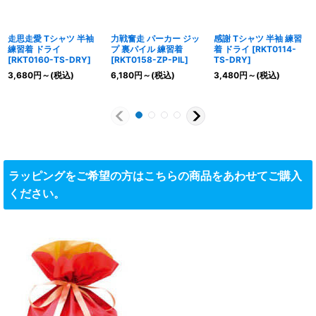
走思走愛 Tシャツ 半袖
力戦奮走 パーカー ジッ
感謝 Tシャツ 半袖 練習
練習着 ドライ
プ 裏パイル 練習着
着 ドライ
[
RKT0114-
[
RKT0160-TS-DRY
]
[
RKT0158-ZP-PIL
]
TS-DRY
]
3,680
円
～
(税込)
6,180
円
～
(税込)
3,480
円
～
(税込)
ラッピングをご希望の方はこちらの商品をあわせてご購入
ください。