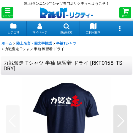
陸上/ランニングTシャツ専門店リクティへようこそ！
メニュー
カート
カテゴリ
マイページ
商品検索
ご利用案内
ホーム
>
陸上名言・四文字熟語
>
半袖Tシャツ
>
力戦奮走 Tシャツ 半袖 練習着 ドライ
力戦奮走 Tシャツ 半袖 練習着 ドライ
[
RKT0158-TS-
DRY
]