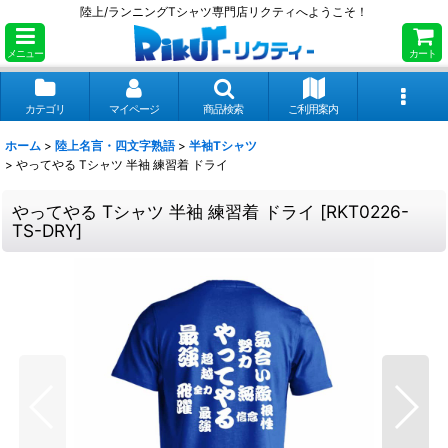
陸上/ランニングTシャツ専門店リクティへようこそ！
メニュー
カート
カテゴリ
マイページ
商品検索
ご利用案内
ホーム
>
陸上名言・四文字熟語
>
半袖Tシャツ
>
やってやる Tシャツ 半袖 練習着 ドライ
やってやる Tシャツ 半袖 練習着 ドライ
[
RKT0226-
TS-DRY
]