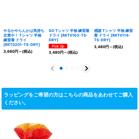
やるかやらんかは気持ち
GO Tシャツ 半袖 練習着
感謝 Tシャツ 半袖 練習
次第や！ Tシャツ 半袖
ドライ
[
RKT0163-TS-
着 ドライ
[
RKT0114-
練習着 ドライ
DRY
]
TS-DRY
]
[
RKT0201-TS-DRY
]
3,480
円
～
(税込)
3,680
円
～
(税込)
3,480
円
～
(税込)
ラッピングをご希望の方はこちらの商品をあわせてご購入
ください。