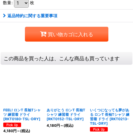
数量
:
枚
返品特約に関する重要事項
買い物カゴに入れる
この商品を買った人は、こんな商品も買っています
FEEL! ロンT 長袖Tシャ
ありがとう ロンT 長袖T
いくつになっても夢があ
ツ 練習着 ドライ
シャツ 練習着 ドライ
る ロンT 長袖Tシャツ 練
[
RKT0180-TSL-DRY
]
[
RKT0152-TSL-DRY
]
習着 ドライ
[
RKT0213-
TSL-DRY
]
4,180
円
～
(税込)
4,180
円
～
(税込)