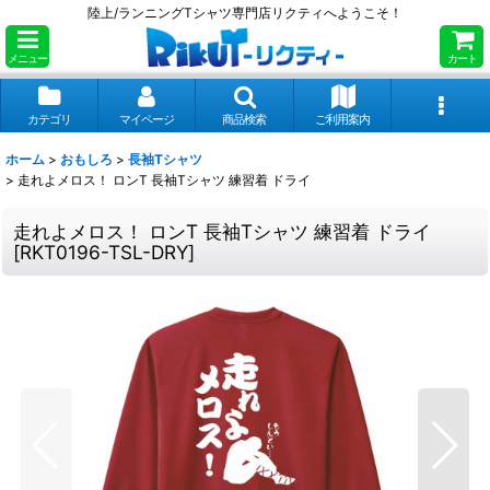
陸上/ランニングTシャツ専門店リクティへようこそ！
メニュー
カート
カテゴリ
マイページ
商品検索
ご利用案内
ホーム
>
おもしろ
>
長袖Tシャツ
>
走れよメロス！ ロンT 長袖Tシャツ 練習着 ドライ
走れよメロス！ ロンT 長袖Tシャツ 練習着 ドライ
[
RKT0196-TSL-DRY
]