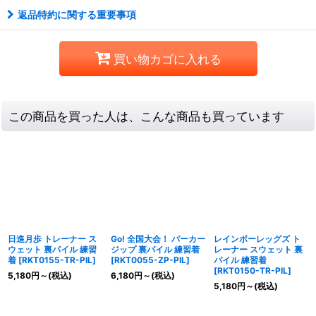
返品特約に関する重要事項
買い物カゴに入れる
この商品を買った人は、こんな商品も買っています
日進月歩 トレーナー ス
Go! 全国大会！ パーカー
レインボーレッグズ ト
ウェット 裏パイル 練習
ジップ 裏パイル 練習着
レーナー スウェット 裏
着
[
RKT0155-TR-PIL
]
[
RKT0055-ZP-PIL
]
パイル 練習着
[
RKT0150-TR-PIL
]
5,180
円
～
(税込)
6,180
円
～
(税込)
5,180
円
～
(税込)