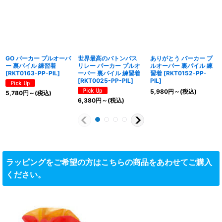
GO パーカー プルオーバ
世界最高のバトンパス
ありがとう パーカー プ
ー 裏パイル 練習着
リレー パーカー プルオ
ルオーバー 裏パイル 練
[
RKT0163-PP-PIL
]
ーバー 裏パイル 練習着
習着
[
RKT0152-PP-
[
RKT0025-PP-PIL
]
PIL
]
5,980
円
～
(税込)
5,780
円
～
(税込)
6,380
円
～
(税込)
ラッピングをご希望の方はこちらの商品をあわせてご購入
ください。