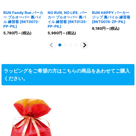
RUN Family Run パーカ
NO RUN, NO LIFE. パー
RUN HAPPY パーカー
ー プルオーバー 裏パイ
カー プルオーバー 裏パ
ジップ 裏パイル 練習着
ル 練習着
[
RKT0072-
イル 練習着
[
RKT0135-
[
RKT0074-ZP-PIL
]
PP-PIL
]
PP-PIL
]
6,180
円
～
(税込)
5,780
円
～
(税込)
5,980
円
～
(税込)
ラッピングをご希望の方はこちらの商品をあわせてご購入
ください。