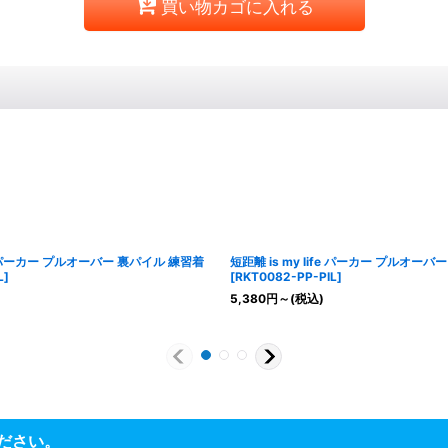
買い物カゴに入れる
ife パーカー プルオーバー 裏パイル 練習着
短距離 is my life パーカー プルオー
L
]
[
RKT0082-PP-PIL
]
5,380
円
～
(税込)
ださい。