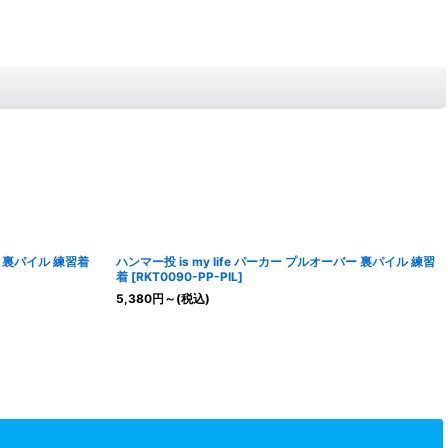
バー 裏パイル 練習着
ハンマー投 is my life パーカー プルオーバー 裏パイル 練習
着
[
RKT0090-PP-PIL
]
5,380
円
～
(税込)