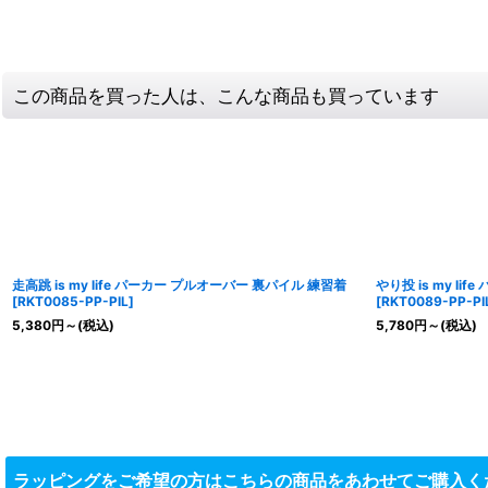
この商品を買った人は、こんな商品も買っています
走高跳 is my life パーカー プルオーバー 裏パイル 練習着
やり投 is my l
[
RKT0085-PP-PIL
]
[
RKT0089-PP-PI
5,380
円
～
(税込)
5,780
円
～
(税込)
ラッピングをご希望の方はこちらの商品をあわせてご購入く