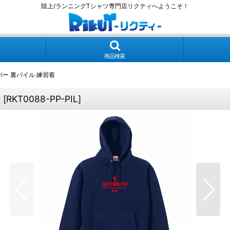
陸上/ランニングTシャツ専門店リクティへようこそ！
商品検索
オーバー 裏パイル 練習着
着
[
RKT0088-PP-PIL
]