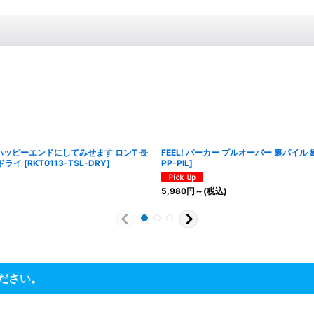
ッピーエンドにしてみせます ロンT 長
FEEL! パーカー プルオーバー 裏パイル
ドライ
[
RKT0113-TSL-DRY
]
PP-PIL
]
5,980
円
～
(税込)
ださい。