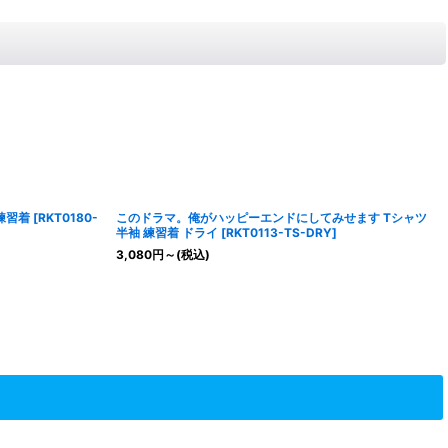
 練習着
[
RKT0180-
このドラマ。俺がハッピーエンドにしてみせます Tシャツ
半袖 練習着 ドライ
[
RKT0113-TS-DRY
]
3,080
円
～
(税込)