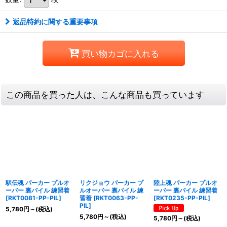
返品特約に関する重要事項
買い物カゴに入れる
この商品を買った人は、こんな商品も買っています
駅伝魂 パーカー プルオ
リクジョウ パーカー プ
陸上魂 パーカー プルオ
ーバー 裏パイル 練習着
ルオーバー 裏パイル 練
ーバー 裏パイル 練習着
[
RKT0081-PP-PIL
]
習着
[
RKT0063-PP-
[
RKT0235-PP-PIL
]
PIL
]
5,780
円
～
(税込)
5,780
円
～
(税込)
5,780
円
～
(税込)