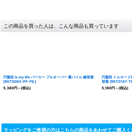
この商品を買った人は、こんな商品も買っています
円盤投 is my life パーカー プルオーバー 裏パイル 練習着
円盤投 トルネード
[
RKT0093-PP-PIL
]
習着
[
RKT0147-TR
5,380
円
～
(税込)
5,180
円
～
(税込)
ラッピングをご希望の方はこちらの商品をあわせてご購入く