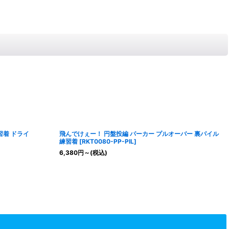
習着 ドライ
飛んでけぇー！ 円盤投編 パーカー プルオーバー 裏パイル
練習着
[
RKT0080-PP-PIL
]
6,380
円
～
(税込)