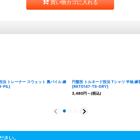
買い物カゴに入れる
投法 トレーナー スウェット 裏パイル 練
円盤投 トルネード投法 Tシャツ 半袖 練
-PIL
]
[
RKT0147-TS-DRY
]
3,480
円
～
(税込)
ださい。