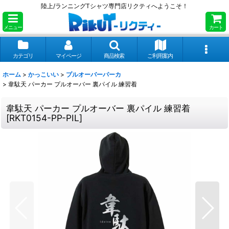
陸上/ランニングTシャツ専門店リクティへようこそ！
メニュー
カート
カテゴリ
マイページ
商品検索
ご利用案内
ホーム
>
かっこいい
>
プルオーバーパーカ
>
韋駄天 パーカー プルオーバー 裏パイル 練習着
韋駄天 パーカー プルオーバー 裏パイル 練習着
[
RKT0154-PP-PIL
]