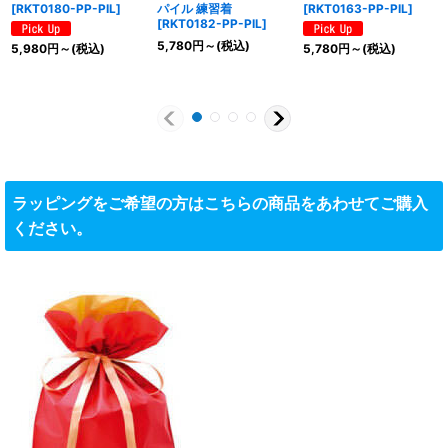
[
RKT0180-PP-PIL
]
パイル 練習着
[
RKT0163-PP-PIL
]
[
RKT0182-PP-PIL
]
5,780
円
～
(税込)
5,980
円
～
(税込)
5,780
円
～
(税込)
ラッピングをご希望の方はこちらの商品をあわせてご購入
ください。