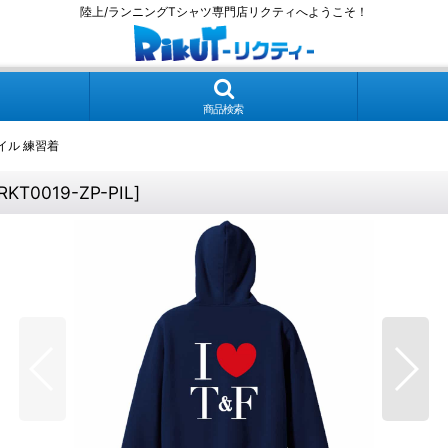
陸上/ランニングTシャツ専門店リクティへようこそ！
商品検索
裏パイル 練習着
RKT0019-ZP-PIL
]