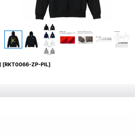
着
[
RKT0066-ZP-PIL
]