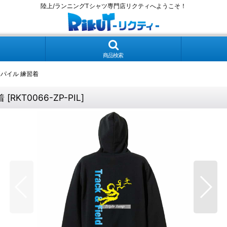
陸上/ランニングTシャツ専門店リクティへようこそ！
商品検索
プ 裏パイル 練習着
着
[
RKT0066-ZP-PIL
]